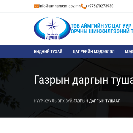
info@tuv.namem.gov.mn
(+976)70273930
ТӨВ АЙМГИЙН УС ЦАГ УУР
ОРЧНЫ ШИНЖИЛГЭЭНИЙ 
БИДНИЙ ТУХАЙ
ЦАГ ҮЕИЙН МЭДЭЭЛЭЛ
МЭД
Газрын даргын туш
НҮҮР
ХУУЛЬ ЭРХ ЗҮЙ
ГАЗРЫН ДАРГЫН ТУШААЛ