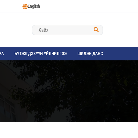
English
АА
БҮТЭЭГДЭХҮҮН ҮЙЛЧИЛГЭЭ
ШИЛЭН ДАНС