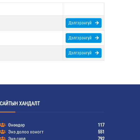
Дэлгэрэнгүй
Дэлгэрэнгүй
Дэлгэрэнгүй
САЙТЫН ХАНДАЛТ
Өнөөдөр
117
Энэ долоо хоногт
551
Энэ сард
792