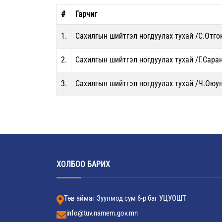
#
Гарчиг
1.
Сахилгын шийтгэл ногдуулах тухай /С.Отго
2.
Сахилгын шийтгэл ногдуулах тухай /Г.Сара
3.
Сахилгын шийтгэл ногдуулах тухай /Ч.Оюу
ХОЛБОО БАРИХ
Төв аймаг Зуунмод сум 6-р баг УЦУОШТ
info@tuv.namem.gov.mn