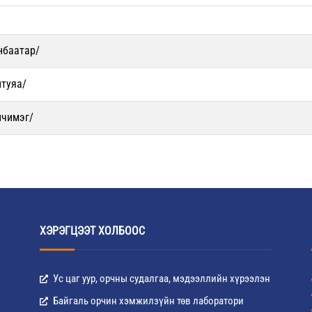
нбаатар/
нтуяа/
нчимэг/
ХЭРЭГЦЭЭТ ХОЛБООС
Ус цаг уур, орчны судалгаа, мэдээллийн хүрээлэн
Байгаль орчин хэмжилзүйн төв лаборатори