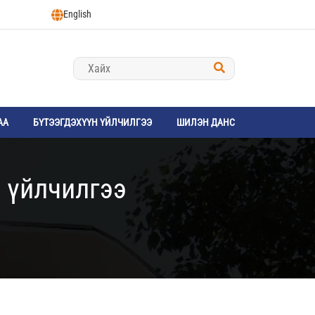
English
АА
БҮТЭЭГДЭХҮҮН ҮЙЛЧИЛГЭЭ
ШИЛЭН ДАНС
 үйлчилгээ