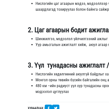
Нислэгийн цаг агаарын мэдээ, мэдээллээр 
шаардлагад тохируулах болон байнга сайжр
2. Цаг агаарын бодит ажигла
Шинжилгээ, мэдээлэл үйлчилгээний ажлыг хө
Уур амьсгалын ажиглалт хийж, аюул агаар 
3. Үүл тунадасны ажиглалт 
Нислэгийн хөдөлгөөний аюулгүй байдлыг ха
Монгол орны төвийн бүсийн байгалийн онц 
480 км –ийн радиуст үүл хур тунадасны оро
мэдээлэл цуглуулах
ХУВААЛЦАХ :