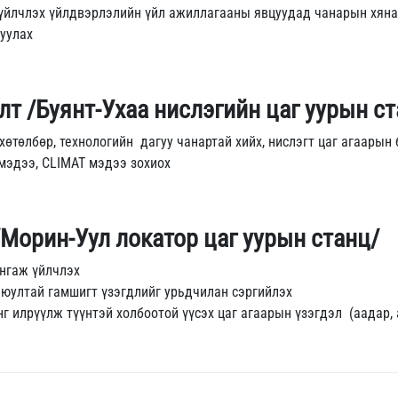
үйлчлэх үйлдвэрлэлийн үйл ажиллагааны явцуудад чанарын хянал
уулах
лт /Буянт-Ухаа нислэгийн цаг уурын с
төлбөр, технологийн дагуу чанартай хийх, нислэгт цаг агаарын 
мэдээ, CLIMAT мэдээ зохиох
/Морин-Уул локатор цаг уурын станц/
нгаж үйлчлэх
аюултай гамшигт үзэгдлийг урьдчилан сэргийлэх
нг илрүүлж түүнтэй холбоотой үүсэх цаг агаарын үзэгдэл (аадар,