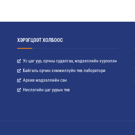
ХЭРЭГЦЭЭТ ХОЛБООС
Ус цаг уур, орчны судалгаа, мэдээллийн хүрээлэн
Байгаль орчин хэмжилзүйн төв лаборатори
Архив мэдээллийн сан
Нислэгийн цаг уурын төв