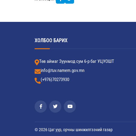
ХОЛБОО БАРИХ
Төв аймаг Зуунмод сум 6-р баг УЦУОШТ
info@tuv.namem.gov.mn
(+976)70273930
© 2026 Цаг уур, орчны шинжилгээний газар