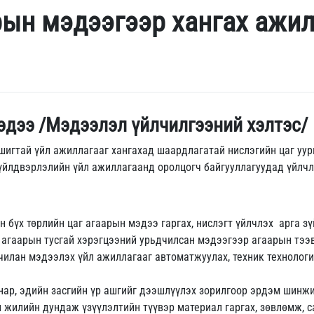
рын мэдээгээр хангах ажил
эдээ /Мэдээлэл үйлчилгээний хэлтэс/
ашигтай үйл ажиллагааг хангахад шаардлагатай нислэгийн цаг уу
 үйлдвэрлэлийн үйл ажиллагаанд оролцогч байгууллагуудад үйлчл
н бүх төрлийн цаг агаарын мэдээ гаргах, нислэгт үйлчлэх арга з
 агаарын тусгай хэрэгцээний урьдчилсан мэдээгээр агаарын тээ
чилан мэдээлэх үйл ажиллагааг автоматжуулах, техник технологи
нар, эдийн засгийн үр ашгийг дээшлүүлэх зорилгоор эрдэм шинжи
н жилийн дундаж үзүүлэлтийн түүвэр материал гаргах, зөвлөмж, 