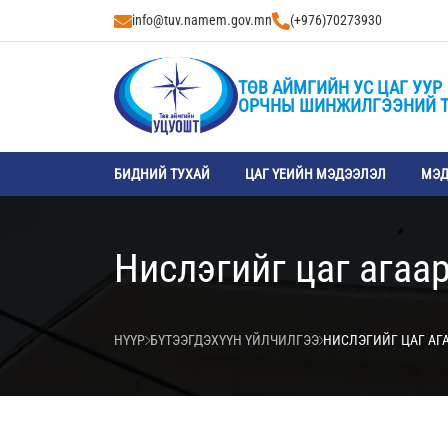
info@tuv.namem.gov.mn
(+976)70273930
ТӨВ АЙМГИЙН УС ЦАГ УУР
ОРЧНЫ ШИНЖИЛГЭЭНИЙ 
БИДНИЙ ТУХАЙ
ЦАГ ҮЕИЙН МЭДЭЭЛЭЛ
МЭД
Нислэгийг цаг агаа
НҮҮР
БҮТЭЭГДЭХҮҮН ҮЙЛЧИЛГЭЭ
НИСЛЭГИЙГ ЦАГ АГ