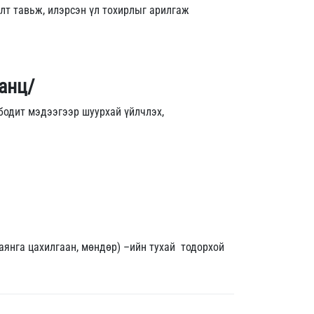
т тавьж, илэрсэн үл тохирлыг арилгаж
танц/
бодит мэдээгээр шуурхай үйлчлэх,
 аянга цахилгаан, мөндөр) –ийн тухай тодорхой