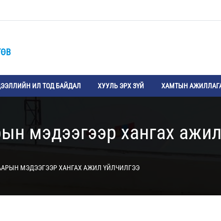
ТӨВ
ЭЭЛЛИЙН ИЛ ТОД БАЙДАЛ
ХУУЛЬ ЭРХ ЗҮЙ
ХАМТЫН АЖИЛЛАГ
рын мэдээгээр хангах ажил
ААРЫН МЭДЭЭГЭЭР ХАНГАХ АЖИЛ ҮЙЛЧИЛГЭЭ