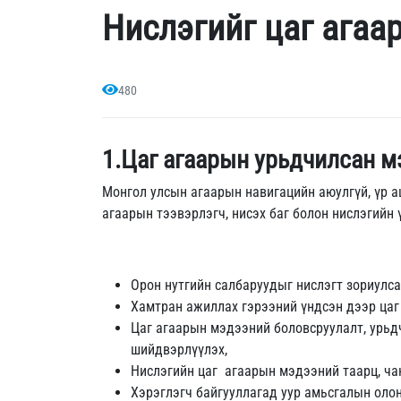
Нислэгийг цаг агаа
480
1.Цаг агаарын урьдчилсан м
Монгол улсын агаарын навигацийн аюулгүй, үр 
агаарын тээвэрлэгч, нисэх баг болон нислэгийн
Орон нутгийн салбаруудыг нислэгт зориулса
Хамтран ажиллах гэрээний үндсэн дээр цаг
Цаг агаарын мэдээний боловсруулалт, урьд
шийдвэрлүүлэх,
Нислэгийн цаг агаарын мэдээний таарц, ча
Хэрэглэгч байгууллагад уур амьсгалын оло