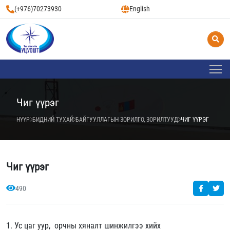
(+976)70273930
English
Чиг үүрэг
НҮҮР
БИДНИЙ ТУХАЙ
БАЙГУУЛЛАГЫН ЗОРИЛГО, ЗОРИЛТУУД
ЧИГ ҮҮРЭГ
Чиг үүрэг
490
1. Ус цаг уур, орчны хяналт шинжилгээ хийх