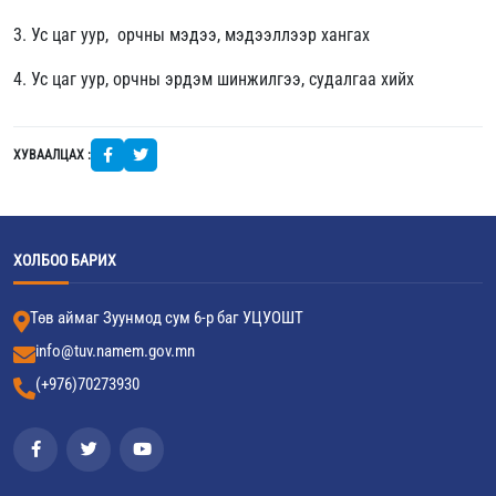
3.
Ус цаг уур, орчны мэдээ, мэдээллээр хангах
4. Ус цаг уур, орчны эрдэм шинжилгээ, судалгаа хийх
ХУВААЛЦАХ :
ХОЛБОО БАРИХ
Төв аймаг Зуунмод сум 6-р баг УЦУОШТ
info@tuv.namem.gov.mn
(+976)70273930