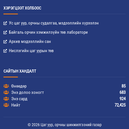
ХЭРЭГЦЭЭТ ХОЛБООС
Ус цаг уур, орчны судалгаа, мэдээллийн хүрээлэн
Байгаль орчин хэмжилзүйн төв лаборатори
Архив мэдээллийн сан
Нислэгийн цаг уурын төв
САЙТЫН ХАНДАЛТ
Өнөөдөр
85
Энэ долоо хоногт
683
Энэ сард
924
Нийт
72,425
© 2026 Цаг уур, орчны шинжилгээний газар